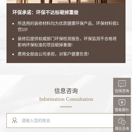
环保承诺：环保不达标砸掉重做
材料正品承诺：不合格双倍赔偿、假一罚三
设计放心承诺：4人团队服务、效果做到满意为止
价格放心承诺：无隐形消费、预算=结算
工程品质承诺：质量不达标、砸掉重做
所选用的装修材料均为优质健康环保产品，环保材料假1
材料品质从源头把控，全流程监管，无以次充好，无假
向客户提供设计主管、主案设计师、软装设计师、深化
在客户确认装修图纸、造价、项目、数量、款式的情况
从工人到总经理，执行8级施工管控，
罚10!
冒伪劣。
设计4人团队设计服务。
下，预算=结算。
严控每一个岗位、每一道工序、细节确保质量万无一
装修后提供权威部门环保检测报告，环保监测不合格将
材料不合格双倍赔偿、假一罚三。
从经验、能力上把控到位，原创设计紧跟家居流行趋
不恶意增项，做到0加价，杜绝消费陷阱。
失。
影响环保标准的项目砸掉重做!
势。
尊享半年报价服务，避免涨价风险！
如有装修项目不达标，砸掉重做，费用由公司承担!
费用全部由公司承担，对客户健康负责!
设计方案效果做到满意为止。
信息咨询
在线咨询
Information Consultation
智能报价
微信咨询