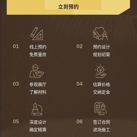
立刻预约
01
02
线上预约
预约设计
免费量房
规划初案
03
04
参观展厅
估算价格
了解材料
交纳定金
05
06
深度设计
签订合同
确定精算
进场施工