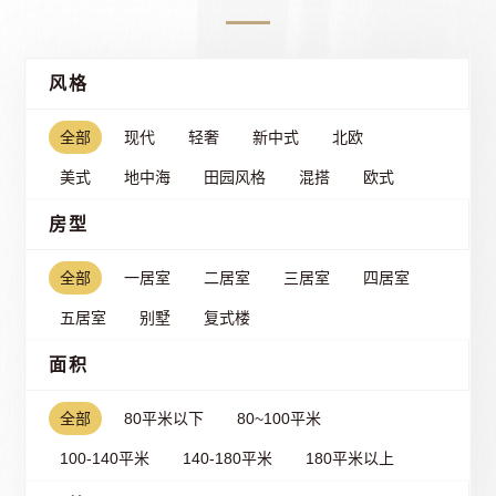
风格
全部
现代
轻奢
新中式
北欧
美式
地中海
田园风格
混搭
欧式
房型
全部
一居室
二居室
三居室
四居室
五居室
别墅
复式楼
面积
全部
80平米以下
80~100平米
100-140平米
140-180平米
180平米以上