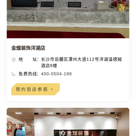
金煌装饰洋湖店
地址
：
长沙市岳麓区潭州大道112号洋湖温德姆
酒店8楼
免费热线
：
400-0504-188
预约到店参观
