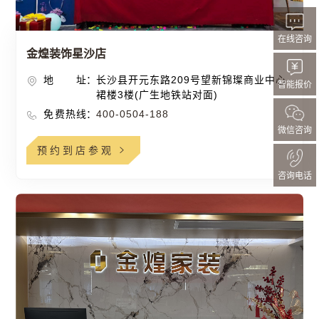
在线咨询
金煌装饰星沙店
地址
：
长沙县开元东路209号望新锦璨商业中心
智能报价
裙楼3楼(广生地铁站对面)
免费热线
：
400-0504-188
微信咨询
预约到店参观

咨询电话