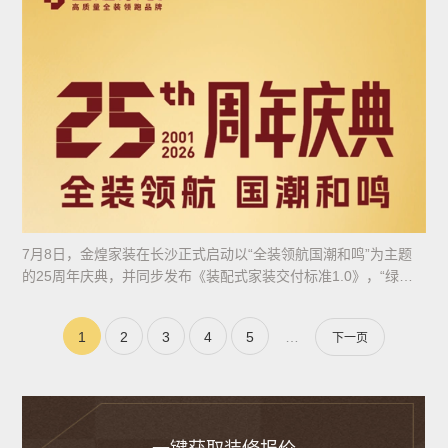
7月8日，金煌家装在长沙正式启动以“全装领航国潮和鸣”为主题
的25周年庆典，并同步发布《装配式家装交付标准1.0》，“绿色
全装”与“装配式装修”双体系升级
1
2
3
4
5
…
下一页