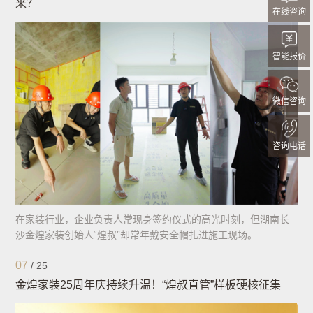
来？
在线咨询
智能报价
微信咨询
咨询电话
在家装行业，企业负责人常现身签约仪式的高光时刻，但湖南长
沙金煌家装创始人“煌叔”却常年戴安全帽扎进施工现场。
07
/
25
金煌家装25周年庆持续升温！“煌叔直管”样板硬核征集