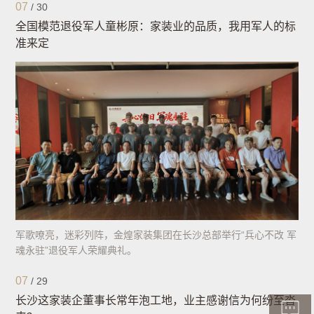
07
/
30
全国模范退役军人童彬原：家装业的品质，我用军人的标
准来定
军歌嘹亮，迷彩列阵，金煌家装集团在长沙总部举行“兵心不改 军
魂永驻”退役军人荣耀典礼。
07
/
29
长沙这家装企董事长常年泡工地，业主感谢信为何纷至沓