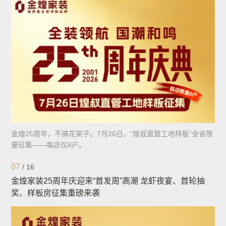
金煌25周年，不搞花架子。7月26日，“煌叔直管工地样板”全省限
量征集——每店仅8户。
07
/
16
金煌家装25周年庆迎来“首发周”高潮 龙虾夜宴、首轮抽
奖、样板房征集重磅来袭