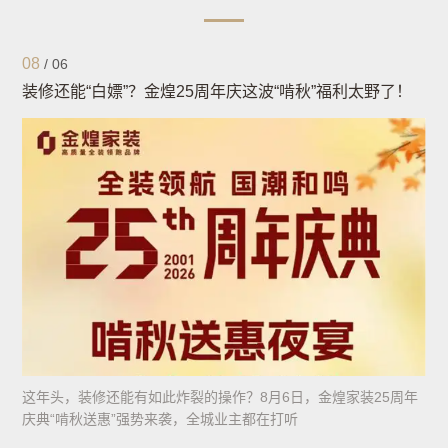
08
/
06
装修还能“白嫖”？金煌25周年庆这波“啃秋”福利太野了！
这年头，装修还能有如此炸裂的操作？8月6日，金煌家装25周年
庆典“啃秋送惠”强势来袭，全城业主都在打听