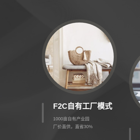
F2C自有工厂模式
1000亩自有产业园
厂价直供，直省30%