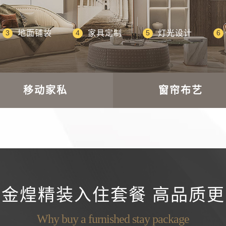
地面铺装
家具定制
灯光设计
3
4
5
6
电视柜
餐桌
餐椅
3
4
5
6
儿童房/书房窗
儿童房/书房吸
次卧窗帘
主卧吸顶灯
次卧吸顶灯
飘窗垫
3
3
4
4
5
5
6
6
床垫
帘
顶灯
9
移动家私
窗帘布艺
金煌精装入住套餐 高品质
Why buy a furnished stay package