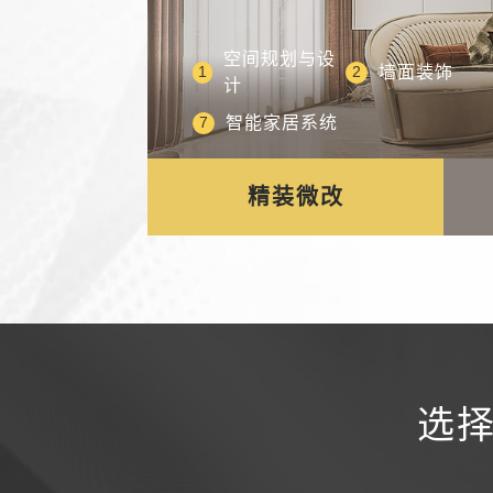
空间规划与设
墙面装饰
1
2
计
沙发
茶几
1
2
智能家居系统
7
客厅窗帘
客厅吊灯
主卧窗帘
餐厅吊灯
1
1
2
2
次卧床
床头柜
7
8
精装微改
选择