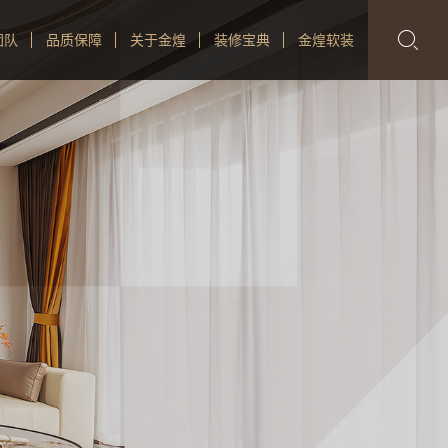

团队
品质保障
关于金煌
装修宝典
金煌软装