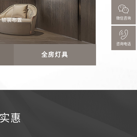
微信咨询
软装布置
主卧床
飘窗抱枕
阳台面包灯
咨询电话
全房灯具
更实惠