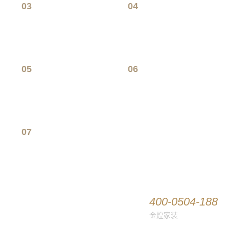
03
04
参观展厅
估算价格
了解材料
交纳定金
05
06
深度设计
签订合同
确定精算
进场施工
07
验收工作
售后服务
400-0504-188
金煌家装